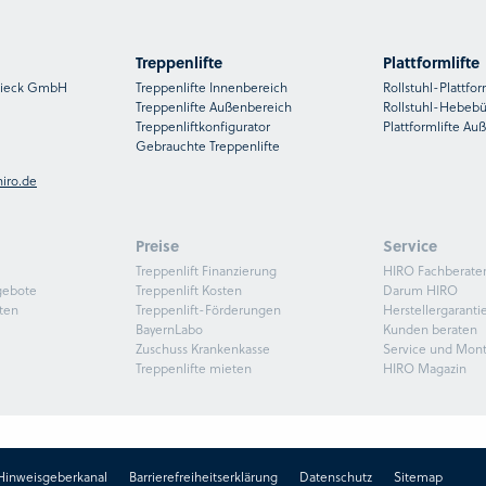
Treppenlifte
Plattformlifte
nsieck GmbH
Treppenlifte Innenbereich
Rollstuhl-Plattfor
Treppenlifte Außenbereich
Rollstuhl-Hebeb
Treppenliftkonfigurator
Plattformlifte Au
Gebrauchte Treppenlifte
iro.de
Preise
Service
Treppenlift Finanzierung
HIRO Fachberate
gebote
Treppenlift Kosten
Darum HIRO
ten
Treppenlift-Förderungen
Herstellergaranti
BayernLabo
Kunden beraten
Zuschuss Krankenkasse
Service und Mon
Treppenlifte mieten
HIRO Magazin
Hinweisgeberkanal
Barrierefreiheitserklärung
Datenschutz
Sitemap