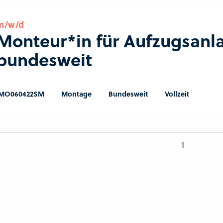
m/w/d
Monteur*in für Aufzugsanl
bundesweit
MO060422SM
Montage
Bundesweit
Vollzeit
1