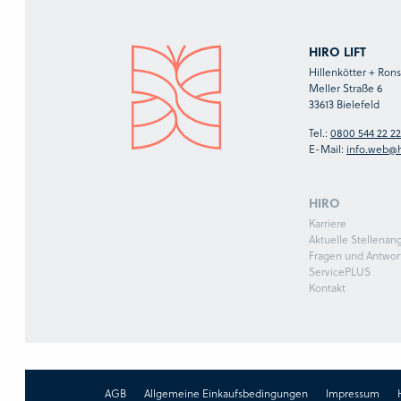
HIRO LIFT
Hillenkötter + Ro
Meller Straße 6
33613 Bielefeld
Tel.:
0800 544 22 22
E-Mail:
info.web@h
HIRO
Karriere
Aktuelle Stellenan
Fragen und Antwor
ServicePLUS
Kontakt
AGB
Allgemeine Einkaufsbedingungen
Impressum