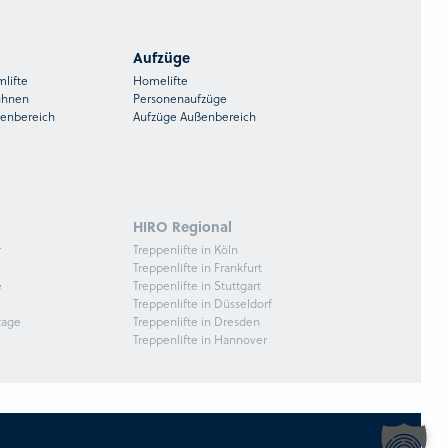
Aufzüge
mlifte
Homelifte
ühnen
Personenaufzüge
ßenbereich
Aufzüge Außenbereich
HIRO Regional
r
Treppenlifte in Köln
Treppenlifte in Frankfurt
e
Treppenlifte in Stuttgart
Treppenlifte in Düsseldorf
tage
Treppenlifte in Dresden
Treppenlifte in Hannover