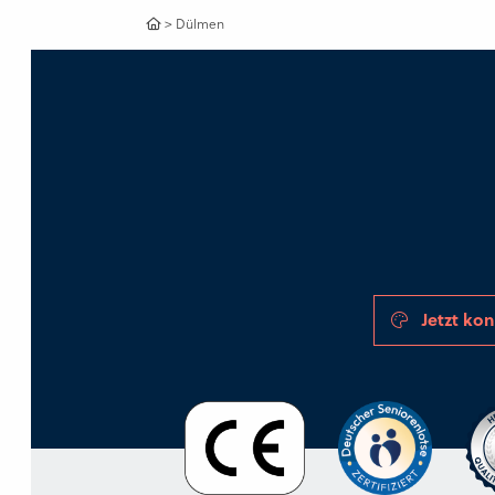
>
Dülmen
Jetzt kon