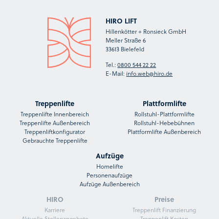
HIRO LIFT
Hillenkötter + Ronsieck GmbH
Meller Straße 6
33613 Bielefeld
Tel.:
0800 544 22 22
E-Mail:
info.web@hiro.de
Treppenlifte
Plattformlifte
Treppenlifte Innenbereich
Rollstuhl-Plattformlifte
Treppenlifte Außenbereich
Rollstuhl-Hebebühnen
Treppenliftkonfigurator
Plattformlifte Außenbereich
Gebrauchte Treppenlifte
Aufzüge
Homelifte
Personenaufzüge
Aufzüge Außenbereich
HIRO
Preise
Karriere
Treppenlift Finanzierung
Aktuelle Stellenangebote
Treppenlift Kosten