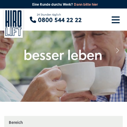
Eine Runde durchs Werk?
Dann bitte hier
Sie suchen eine Beratung vor Ort?
24 Stunden täglich
0800 544 22 22
Ihre PLZ
Beratung
Bereich