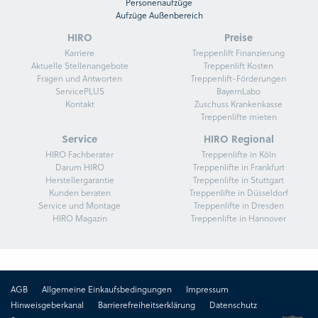
Personenaufzüge
Aufzüge Außenbereich
HIRO
Preise
Karriere
Treppenlift Finanzierung
Aktuelle Stellenangebote
Treppenlift Kosten
Fragen und Antworten
Treppenlift-Förderungen
ServicePLUS
BayernLabo
Kontakt
Zuschuss Krankenkasse
Treppenlifte mieten
Service
HIRO Regional
HIRO Fachberater
Treppenlifte in Köln
Darum HIRO
Treppenlifte in Frankfurt
Herstellergarantie
Treppenlifte in Stuttgart
Kunden beraten
Treppenlifte in Düsseldorf
Service und Montage
Treppenlifte in Dresden
HIRO Magazin
Treppenlifte in Hannover
AGB
Allgemeine Einkaufsbedingungen
Impressum
Hinweisgeberkanal
Barrierefreiheitserklärung
Datenschutz