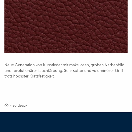
Neue Generation von Kunstleder mit makellosen, groben Narbenbild
und revolutionärer Tauchfärbung. Sehr softer und voluminöser Griff
trotz höchster Kratzfestigkeit.
>
Bordeaux