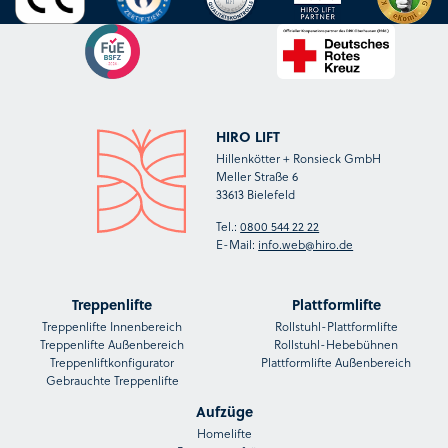
HIRO LIFT
Hillenkötter + Ronsieck GmbH
Meller Straße 6
33613 Bielefeld
Tel.:
0800 544 22 22
E-Mail:
info.web@hiro.de
Treppenlifte
Plattformlifte
Treppenlifte Innenbereich
Rollstuhl-Plattformlifte
Treppenlifte Außenbereich
Rollstuhl-Hebebühnen
Treppenliftkonfigurator
Plattformlifte Außenbereich
Gebrauchte Treppenlifte
Aufzüge
Homelifte