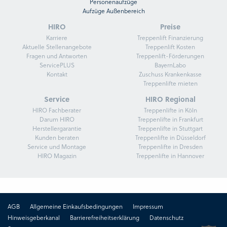
Personenaufzüge
Aufzüge Außenbereich
HIRO
Preise
Karriere
Treppenlift Finanzierung
Aktuelle Stellenangebote
Treppenlift Kosten
Fragen und Antworten
Treppenlift-Förderungen
ServicePLUS
BayernLabo
Kontakt
Zuschuss Krankenkasse
Treppenlifte mieten
Service
HIRO Regional
HIRO Fachberater
Treppenlifte in Köln
Darum HIRO
Treppenlifte in Frankfurt
Herstellergarantie
Treppenlifte in Stuttgart
Kunden beraten
Treppenlifte in Düsseldorf
Service und Montage
Treppenlifte in Dresden
HIRO Magazin
Treppenlifte in Hannover
AGB
Allgemeine Einkaufsbedingungen
Impressum
Hinweisgeberkanal
Barrierefreiheitserklärung
Datenschutz