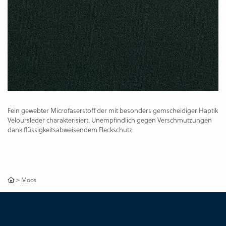
Fein gewebter Microfaserstoff der mit besonders gemscheidiger Haptik
Veloursleder charakterisiert. Unempfindlich gegen Verschmutzungen
dank flüssigkeitsabweisendem Fleckschutz.
>
Moos