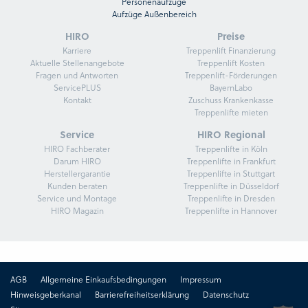
Personenaufzüge
Aufzüge Außenbereich
HIRO
Preise
Karriere
Treppenlift Finanzierung
Aktuelle Stellenangebote
Treppenlift Kosten
Fragen und Antworten
Treppenlift-Förderungen
ServicePLUS
BayernLabo
Kontakt
Zuschuss Krankenkasse
Treppenlifte mieten
Service
HIRO Regional
HIRO Fachberater
Treppenlifte in Köln
Darum HIRO
Treppenlifte in Frankfurt
Herstellergarantie
Treppenlifte in Stuttgart
Kunden beraten
Treppenlifte in Düsseldorf
Service und Montage
Treppenlifte in Dresden
HIRO Magazin
Treppenlifte in Hannover
AGB
Allgemeine Einkaufsbedingungen
Impressum
Hinweisgeberkanal
Barrierefreiheitserklärung
Datenschutz