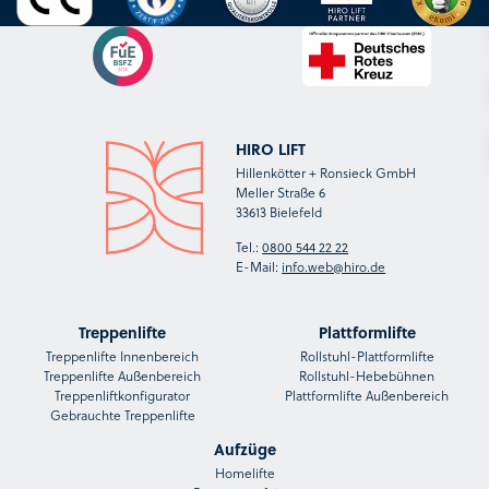
HIRO LIFT
Hillenkötter + Ronsieck GmbH
Meller Straße 6
33613 Bielefeld
Tel.:
0800 544 22 22
E-Mail:
info.web@hiro.de
Treppenlifte
Plattformlifte
Treppenlifte Innenbereich
Rollstuhl-Plattformlifte
Treppenlifte Außenbereich
Rollstuhl-Hebebühnen
Treppenliftkonfigurator
Plattformlifte Außenbereich
Gebrauchte Treppenlifte
Aufzüge
Homelifte