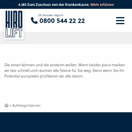
4.180 Euro Zuschuss von der Krankenkasse.
Mehr erfahren
Sie suchen eine Beratung vor Ort?
24 Stunden täglich
0800 544 22 22
Ihre PLZ
Beratung
Die einen können und die anderen wollen. Wenn beides passt merken
wir das schnell und räumen alle Steine für Sie weg. Denn wenn Sie Ihr
Potential ausspielen profitieren wir alle davon.
>
Aufstiegschancen