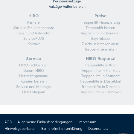
Personenaufzüge
Aufzüge Außenbereich
HIRO
Preise
Karriere
Treppenlift Finanzierung
Aktuelle Stellenangebote
Treppenlift Kosten
Fragen und Antworten
Treppenlift-Förderungen
ServicePLUS
BayernLabo
Kontakt
Zuschuss Krankenkasse
Treppenlifte mieten
Service
HIRO Regional
HIRO Fachberater
Treppenlifte in Köln
Darum HIRO
Treppenlifte in Frankfurt
Herstellergarantie
Treppenlifte in Stuttgart
Kunden beraten
Treppenlifte in Düsseldorf
Service und Montage
Treppenlifte in Dresden
HIRO Magazin
Treppenlifte in Hannover
AGB
Allgemeine Einkaufsbedingungen
Impressum
Hinweisgeberkanal
Barrierefreiheitserklärung
Datenschutz