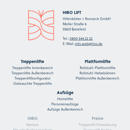
HIRO LIFT
Hillenkötter + Ronsieck GmbH
Meller Straße 6
33613 Bielefeld
Tel.:
0800 544 22 22
E-Mail:
info.web@hiro.de
Treppenlifte
Plattformlifte
Treppenlifte Innenbereich
Rollstuhl-Plattformlifte
Treppenlifte Außenbereich
Rollstuhl-Hebebühnen
Treppenliftkonfigurator
Plattformlifte Außenbereich
Gebrauchte Treppenlifte
Aufzüge
Homelifte
Personenaufzüge
Aufzüge Außenbereich
HIRO
Preise
Karriere
Treppenlift Finanzierung
Aktuelle Stellenangebote
Treppenlift Kosten