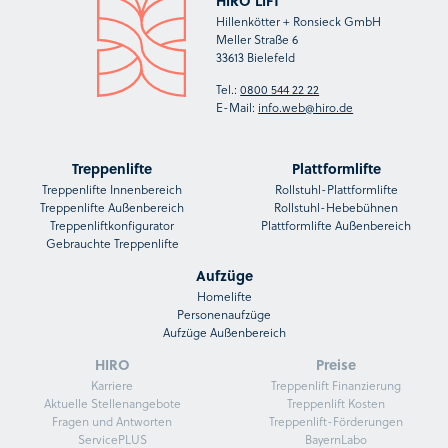
Hillenkötter + Ronsieck GmbH
Meller Straße 6
33613 Bielefeld
Tel.:
0800 544 22 22
E-Mail:
info.web@hiro.de
Treppenlifte
Plattformlifte
Treppenlifte Innenbereich
Rollstuhl-Plattformlifte
Treppenlifte Außenbereich
Rollstuhl-Hebebühnen
Treppenliftkonfigurator
Plattformlifte Außenbereich
Gebrauchte Treppenlifte
Aufzüge
Homelifte
Personenaufzüge
Aufzüge Außenbereich
HIRO
Preise
Karriere
Treppenlift Finanzierung
Aktuelle Stellenangebote
Treppenlift Kosten
Fragen und Antworten
Treppenlift-Förderungen
ServicePLUS
BayernLabo