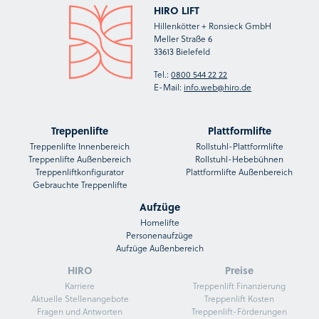
HIRO LIFT
Hillenkötter + Ronsieck GmbH
Meller Straße 6
33613 Bielefeld
Tel.:
0800 544 22 22
E-Mail:
info.web@hiro.de
Treppenlifte
Plattformlifte
Treppenlifte Innenbereich
Rollstuhl-Plattformlifte
Treppenlifte Außenbereich
Rollstuhl-Hebebühnen
Treppenliftkonfigurator
Plattformlifte Außenbereich
Gebrauchte Treppenlifte
Aufzüge
Homelifte
Personenaufzüge
Aufzüge Außenbereich
HIRO
Preise
Karriere
Treppenlift Finanzierung
Aktuelle Stellenangebote
Treppenlift Kosten
Fragen und Antworten
Treppenlift-Förderungen