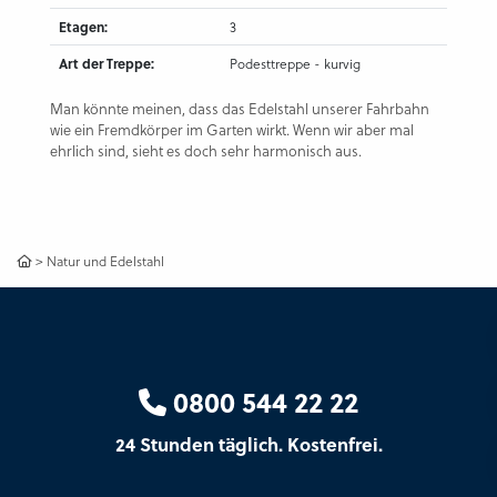
Etagen:
3
Art der Treppe:
Podesttreppe - kurvig
Man könnte meinen, dass das Edelstahl unserer Fahrbahn
wie ein Fremdkörper im Garten wirkt. Wenn wir aber mal
ehrlich sind, sieht es doch sehr harmonisch aus.
>
Natur und Edelstahl
0800 544 22 22
24 Stunden täglich. Kostenfrei.