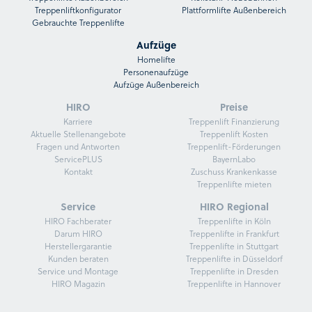
Treppenliftkonfigurator
Plattformlifte Außenbereich
Gebrauchte Treppenlifte
Aufzüge
Homelifte
Personenaufzüge
Aufzüge Außenbereich
HIRO
Preise
Karriere
Treppenlift Finanzierung
Aktuelle Stellenangebote
Treppenlift Kosten
Fragen und Antworten
Treppenlift-Förderungen
ServicePLUS
BayernLabo
Kontakt
Zuschuss Krankenkasse
Treppenlifte mieten
Service
HIRO Regional
HIRO Fachberater
Treppenlifte in Köln
Darum HIRO
Treppenlifte in Frankfurt
Herstellergarantie
Treppenlifte in Stuttgart
Kunden beraten
Treppenlifte in Düsseldorf
Service und Montage
Treppenlifte in Dresden
HIRO Magazin
Treppenlifte in Hannover