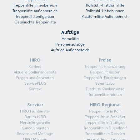
Treppenlifte Innenbereich
Rollstuhl-Plattformlifte
Treppenlifte Außenbereich
Rollstuhl-Hebebühnen
Treppenliftkonfigurator
Plattformlifte Außenbereich
Gebrauchte Treppenlifte
Aufzüge
Homelifte
Personenaufzüge
Aufzüge Außenbereich
HIRO
Preise
Karriere
Treppenlift Finanzierung
Aktuelle Stellenangebote
Treppenlift Kosten
Fragen und Antworten
Treppenlift-Förderungen
ServicePLUS
BayernLabo
Kontakt
Zuschuss Krankenkasse
Treppenlifte mieten
Service
HIRO Regional
HIRO Fachberater
Treppenlifte in Köln
Darum HIRO
Treppenlifte in Frankfurt
Herstellergarantie
Treppenlifte in Stuttgart
Kunden beraten
Treppenlifte in Düsseldorf
Service und Montage
Treppenlifte in Dresden
HIRO Magazin
Treppenlifte in Hannover