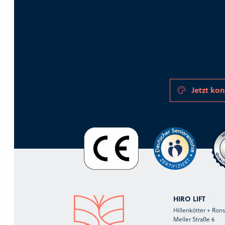
Jetzt kon
HIRO LIFT
Hillenkötter + Ro
Meller Straße 6