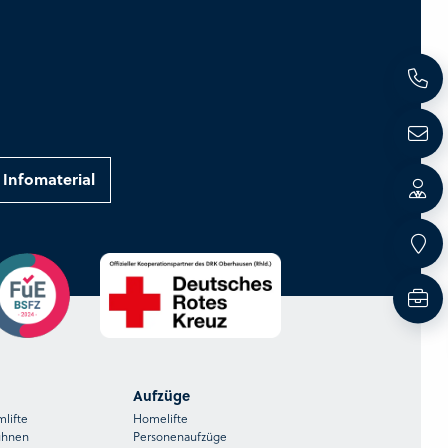
Infomaterial
Aufzüge
mlifte
Homelifte
ühnen
Personenaufzüge