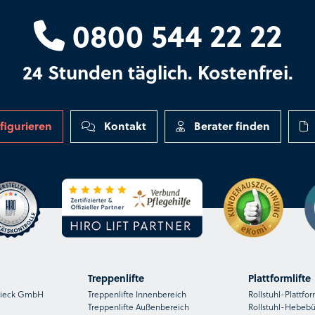
0800 544 22 22
24 Stunden täglich. Kostenfrei.
figurieren
Kontakt
Berater finden
Treppenlifte
Plattformlifte
nsieck GmbH
Treppenlifte Innenbereich
Rollstuhl-Plattfor
Treppenlifte Außenbereich
Rollstuhl-Hebeb