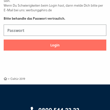
sein.
Wenn Du Schwierigkeiten beim Login hast, dann melde Dich bitte per
E-Mail bei uns: werbung@hiro.de
Bitte behandle das Passwort vertraulich.
Passwort
>
Galtür 2019
0800 544 22 22