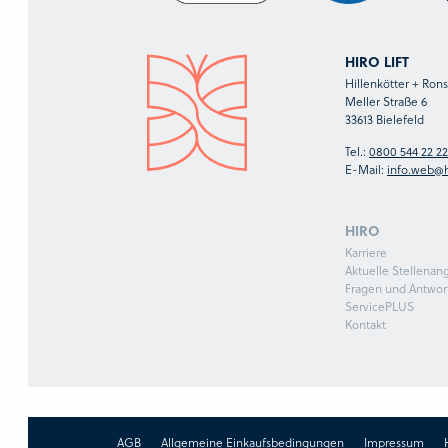
HIRO LIFT
Hillenkötter + Ro
Meller Straße 6
33613 Bielefeld
Tel.:
0800 544 22 22
E-Mail:
info.web@h
HIRO
Karriere
Aktuelle Stellenan
Fragen und Antwor
ServicePLUS
Kontakt
AGB
Allgemeine Einkaufsbedingungen
Impressum