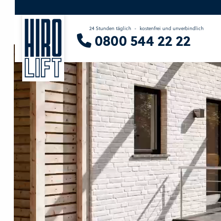
erfahren
24 Stunden täglich
-
kostenfrei und unverbindlich
Sie suchen eine Beratung vor Ort?
0800 544 22 22
Wir finden Ihren Ansprechpartner.