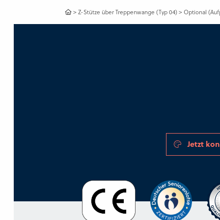
>
Z-Stütze über Treppenwange (Typ 04)
>
Optional (Auf
Jetzt kon