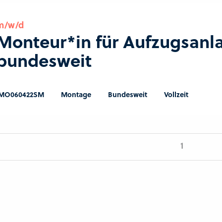
m/w/d
Monteur*in für Aufzugsanl
bundesweit
MO060422SM
Montage
Bundesweit
Vollzeit
1