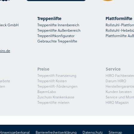
Treppenlifte
Plattformlifte
nsieck GmbH
Treppenlifte Innenbereich
Rollstuhl-Plattfor
Treppenlifte Außenbereich
Rollstuhl-Hebeb
Treppenliftkonfigurator
Plattformlifte Au
Gebrauchte Treppenlifte
iro.de
Preise
Service
Treppenlift Finanzierung
HIRO Fachberate
gebote
Treppenlift Kosten
Darum HIRO
ten
Treppenlift-Förderungen
Herstellergaranti
BayernLabo
Kunden beraten
Zuschuss Krankenkasse
Service und Mon
Treppenlifte mieten
HIRO Magazin
Hinweisgeberkanal
Barrierefreiheitserklärung
Datenschutz
Sitemap