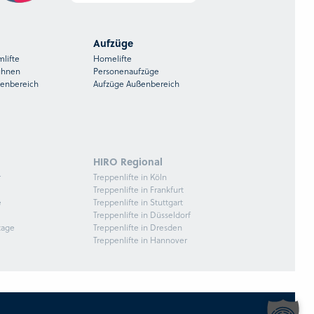
Aufzüge
mlifte
Homelifte
ühnen
Personenaufzüge
ßenbereich
Aufzüge Außenbereich
HIRO Regional
r
Treppenlifte in Köln
Treppenlifte in Frankfurt
e
Treppenlifte in Stuttgart
Treppenlifte in Düsseldorf
tage
Treppenlifte in Dresden
Treppenlifte in Hannover