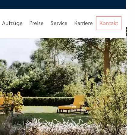
Eine Runde durchs Werk?
Dann bitte hier
Aufzüge
Preise
Service
Karriere
Kontakt
Beratung
anfordern