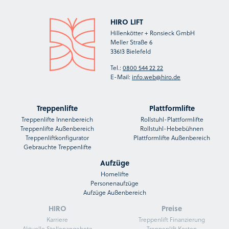
HIRO LIFT
Hillenkötter + Ronsieck GmbH
Meller Straße 6
33613 Bielefeld
Tel.:
0800 544 22 22
E-Mail:
info.web@hiro.de
Treppenlifte
Plattformlifte
Treppenlifte Innenbereich
Rollstuhl-Plattformlifte
Treppenlifte Außenbereich
Rollstuhl-Hebebühnen
Treppenliftkonfigurator
Plattformlifte Außenbereich
Gebrauchte Treppenlifte
Aufzüge
Homelifte
Personenaufzüge
Aufzüge Außenbereich
HIRO
Preise
Karriere
Treppenlift Finanzierung
Aktuelle Stellenangebote
Treppenlift Kosten