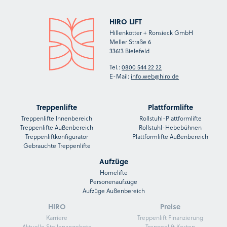
HIRO LIFT
Hillenkötter + Ronsieck GmbH
Meller Straße 6
33613 Bielefeld
Tel.:
0800 544 22 22
E-Mail:
info.web@hiro.de
Treppenlifte
Plattformlifte
Treppenlifte Innenbereich
Rollstuhl-Plattformlifte
Treppenlifte Außenbereich
Rollstuhl-Hebebühnen
Treppenliftkonfigurator
Plattformlifte Außenbereich
Gebrauchte Treppenlifte
Aufzüge
Homelifte
Personenaufzüge
Aufzüge Außenbereich
HIRO
Preise
Karriere
Treppenlift Finanzierung
Aktuelle Stellenangebote
Treppenlift Kosten