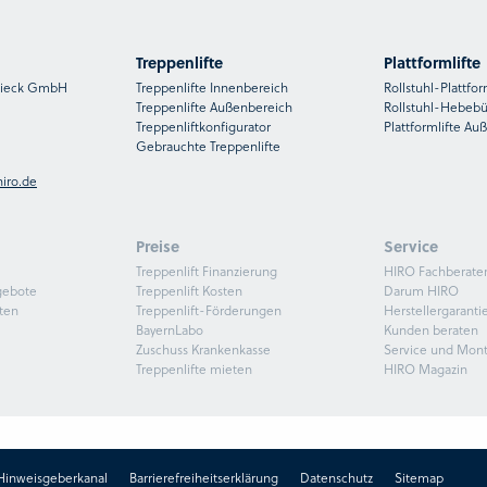
Treppenlifte
Plattformlifte
nsieck GmbH
Treppenlifte Innenbereich
Rollstuhl-Plattfor
Treppenlifte Außenbereich
Rollstuhl-Hebeb
Treppenliftkonfigurator
Plattformlifte Au
Gebrauchte Treppenlifte
iro.de
Preise
Service
Treppenlift Finanzierung
HIRO Fachberate
gebote
Treppenlift Kosten
Darum HIRO
ten
Treppenlift-Förderungen
Herstellergaranti
BayernLabo
Kunden beraten
Zuschuss Krankenkasse
Service und Mon
Treppenlifte mieten
HIRO Magazin
Hinweisgeberkanal
Barrierefreiheitserklärung
Datenschutz
Sitemap