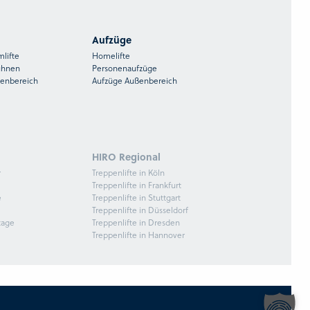
Aufzüge
mlifte
Homelifte
ühnen
Personenaufzüge
ßenbereich
Aufzüge Außenbereich
HIRO Regional
r
Treppenlifte in Köln
Treppenlifte in Frankfurt
e
Treppenlifte in Stuttgart
Treppenlifte in Düsseldorf
tage
Treppenlifte in Dresden
Treppenlifte in Hannover