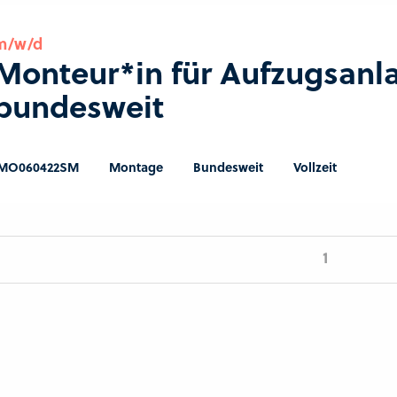
m/w/d
Monteur*in für Aufzugsanl
bundesweit
MO060422SM
Montage
Bundesweit
Vollzeit
1