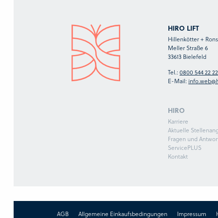
HIRO LIFT
Hillenkötter + Ro
Meller Straße 6
33613 Bielefeld
Tel.:
0800 544 22 22
E-Mail:
info.web@h
HIRO
Karriere
Aktuelle Stellenan
Fragen und Antwor
ServicePLUS
Kontakt
AGB
Allgemeine Einkaufsbedingungen
Impressum