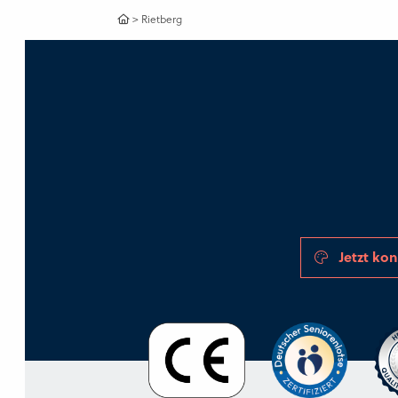
>
Rietberg
Jetzt kon