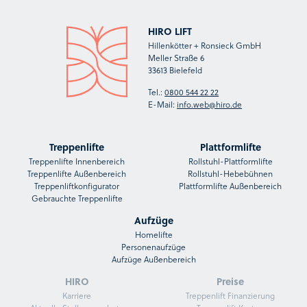
HIRO LIFT
Hillenkötter + Ronsieck GmbH
Meller Straße 6
33613 Bielefeld
Tel.:
0800 544 22 22
E-Mail:
info.web@hiro.de
Treppenlifte
Plattformlifte
Treppenlifte Innenbereich
Rollstuhl-Plattformlifte
Treppenlifte Außenbereich
Rollstuhl-Hebebühnen
Treppenliftkonfigurator
Plattformlifte Außenbereich
Gebrauchte Treppenlifte
Aufzüge
Homelifte
Personenaufzüge
Aufzüge Außenbereich
HIRO
Preise
Karriere
Treppenlift Finanzierung