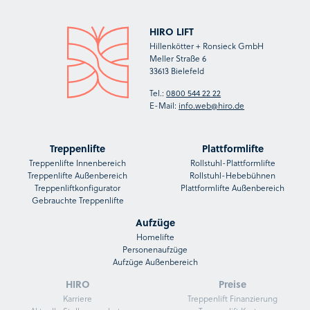
HIRO LIFT
Hillenkötter + Ronsieck GmbH
Meller Straße 6
33613 Bielefeld
Tel.:
0800 544 22 22
E-Mail:
info.web@hiro.de
Treppenlifte
Plattformlifte
Treppenlifte Innenbereich
Rollstuhl-Plattformlifte
Treppenlifte Außenbereich
Rollstuhl-Hebebühnen
Treppenliftkonfigurator
Plattformlifte Außenbereich
Gebrauchte Treppenlifte
Aufzüge
Homelifte
Personenaufzüge
Aufzüge Außenbereich
HIRO
Preise
Karriere
Treppenlift Finanzierung