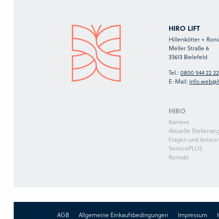
HIRO LIFT
Hillenkötter + Ro
Meller Straße 6
33613 Bielefeld
Tel.:
0800 544 22 22
E-Mail:
info.web@h
HIRO
Karriere
Aktuelle Stellenan
Fragen und Antwor
ServicePLUS
Kontakt
AGB
Allgemeine Einkaufsbedingungen
Impressum