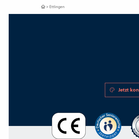
>
Ettlingen
Jetzt kon