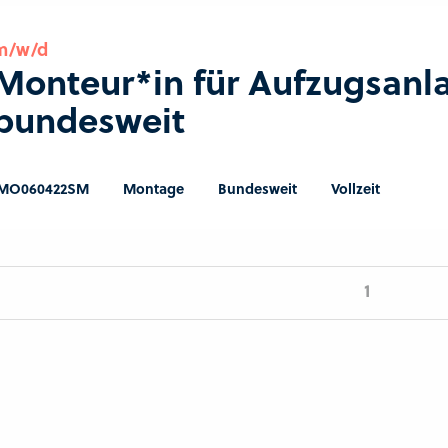
m/w/d
Monteur*in für Aufzugsanl
bundesweit
MO060422SM
Montage
Bundesweit
Vollzeit
1