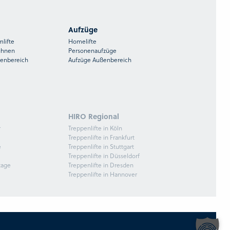
Aufzüge
mlifte
Homelifte
ühnen
Personenaufzüge
ßenbereich
Aufzüge Außenbereich
HIRO Regional
r
Treppenlifte in Köln
Treppenlifte in Frankfurt
e
Treppenlifte in Stuttgart
Treppenlifte in Düsseldorf
tage
Treppenlifte in Dresden
Treppenlifte in Hannover