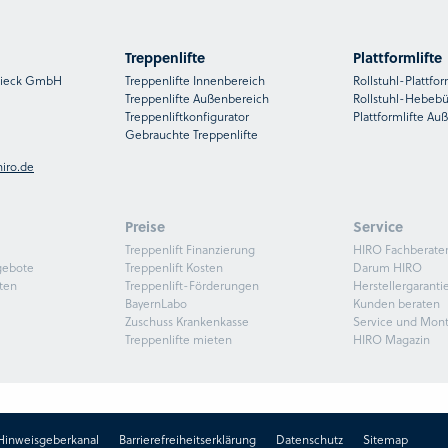
Treppenlifte
Plattformlifte
nsieck GmbH
Treppenlifte Innenbereich
Rollstuhl-Plattfor
Treppenlifte Außenbereich
Rollstuhl-Hebeb
Treppenliftkonfigurator
Plattformlifte Au
Gebrauchte Treppenlifte
iro.de
Preise
Service
Treppenlift Finanzierung
HIRO Fachberate
gebote
Treppenlift Kosten
Darum HIRO
ten
Treppenlift-Förderungen
Herstellergaranti
BayernLabo
Kunden beraten
Zuschuss Krankenkasse
Service und Mon
Treppenlifte mieten
HIRO Magazin
Hinweisgeberkanal
Barrierefreiheitserklärung
Datenschutz
Sitemap