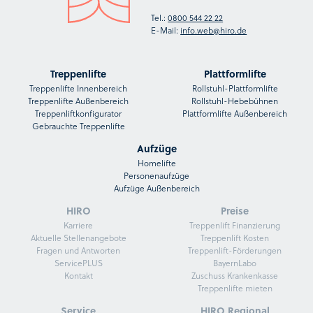
Tel.:
0800 544 22 22
E-Mail:
info.web@hiro.de
Treppenlifte
Plattformlifte
Treppenlifte Innenbereich
Rollstuhl-Plattformlifte
Treppenlifte Außenbereich
Rollstuhl-Hebebühnen
Treppenliftkonfigurator
Plattformlifte Außenbereich
Gebrauchte Treppenlifte
Aufzüge
Homelifte
Personenaufzüge
Aufzüge Außenbereich
HIRO
Preise
Karriere
Treppenlift Finanzierung
Aktuelle Stellenangebote
Treppenlift Kosten
Fragen und Antworten
Treppenlift-Förderungen
ServicePLUS
BayernLabo
Kontakt
Zuschuss Krankenkasse
Treppenlifte mieten
Service
HIRO Regional