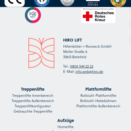
HIRO LIFT
Hillenkötter + Ronsieck GmbH
Meller Straße 6
33613 Bielefeld
Tel.:
0800 544 22 22
E-Mail:
info.web@hiro.de
Treppenlifte
Plattformlifte
Treppenlifte Innenbereich
Rollstuhl-Plattformlifte
Treppenlifte Außenbereich
Rollstuhl-Hebebühnen
Treppenliftkonfigurator
Plattformlifte Außenbereich
Gebrauchte Treppenlifte
Aufzüge
Homelifte