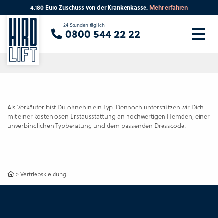
4.180 Euro Zuschuss von der Krankenkasse.
Mehr erfahren
Sie suchen eine Beratung vor Ort?
24 Stunden täglich
0800 544 22 22
Ihre PLZ
Beratung
Als Verkäufer bist Du ohnehin ein Typ. Dennoch unterstützen wir Dich
mit einer kostenlosen Erstausstattung an hochwertigen Hemden, einer
unverbindlichen Typberatung und dem passenden Dresscode.
>
Vertriebskleidung