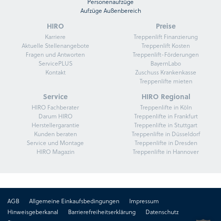
Personenaufzüge
Aufzüge Außenbereich
HIRO
Preise
Karriere
Treppenlift Finanzierung
Aktuelle Stellenangebote
Treppenlift Kosten
Fragen und Antworten
Treppenlift-Förderungen
ServicePLUS
BayernLabo
Kontakt
Zuschuss Krankenkasse
Treppenlifte mieten
Service
HIRO Regional
HIRO Fachberater
Treppenlifte in Köln
Darum HIRO
Treppenlifte in Frankfurt
Herstellergarantie
Treppenlifte in Stuttgart
Kunden beraten
Treppenlifte in Düsseldorf
Service und Montage
Treppenlifte in Dresden
HIRO Magazin
Treppenlifte in Hannover
AGB
Allgemeine Einkaufsbedingungen
Impressum
Hinweisgeberkanal
Barrierefreiheitserklärung
Datenschutz