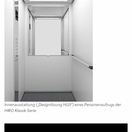
Innenausstattung („Designlösung HL01“) eines Personenaufzugs der
.
HIRO Klassik-Serie