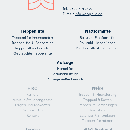
Tel.:
0800 544 22 22
E-Mail:
info.web@hiro.de
Treppenlifte
Plattformlifte
Treppenlifte Innenbereich
Rollstuhl-Plattformlifte
Treppenlifte Außenbereich
Rollstuhl-Hebebühnen
Treppenliftkonfigurator
Plattformlifte Außenbereich
Gebrauchte Treppenlifte
Aufzüge
Homelifte
Personenaufzüge
Aufzüge Außenbereich
HIRO
Preise
Karriere
Treppenlift Finanzierung
Aktuelle Stellenangebote
Treppenlift Kosten
Fragen und Antworten
Treppenlift-Förderungen
ServicePLUS
BayernLabo
Kontakt
Zuschuss Krankenkasse
Treppenlifte mieten
Service
HIRO Regional