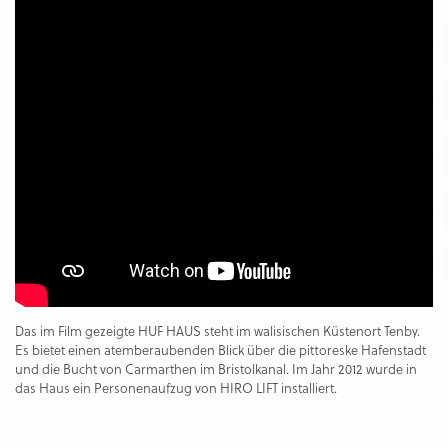
Das im Film gezeigte HUF HAUS steht im walisischen Küstenort Tenby.
Es bietet einen atemberaubenden Blick über die pittoreske Hafenstadt
und die Bucht von Carmarthen im Bristolkanal. Im Jahr 2012 wurde in
das Haus ein Personenaufzug von HIRO LIFT installiert.