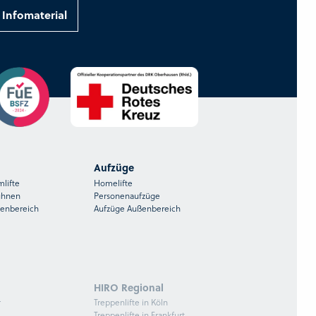
Infomaterial
Aufzüge
mlifte
Homelifte
ühnen
Personenaufzüge
ßenbereich
Aufzüge Außenbereich
HIRO Regional
r
Treppenlifte in Köln
Treppenlifte in Frankfurt