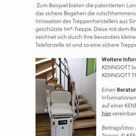
Zum Beispiel bieten die patentierten Long
das sichere Begehen die rutschhemmende
Innovation des Treppenherstellers aus Si
geschützte 1m²-Treppe. Diese mit dem R
zeichnet sich durch ihre besonders kleine
Telefonzelle ist und so eine sichere Trep
Weitere Info
KENNGOTT bek
KENNGOTT T
Beratu
Einen
Informationen
auf einer KE
hier
vereinbar
Beitragsfotos
Treppe. © KE