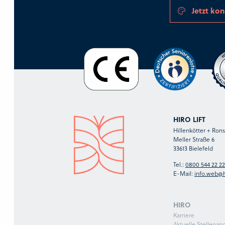
Jetzt kon
HIRO LIFT
Hillenkötter + Ro
Meller Straße 6
33613 Bielefeld
Tel.:
0800 544 22 22
E-Mail:
info.web@h
HIRO
Karriere
Aktuelle Stellenan