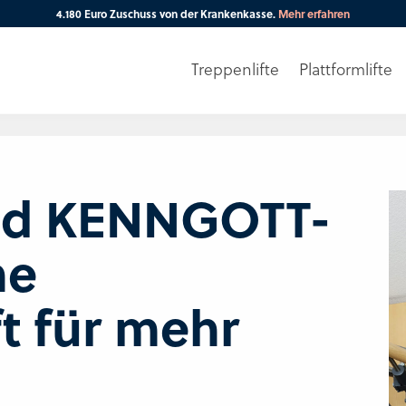
4.180 Euro Zuschuss von der Krankenkasse.
Mehr erfahren
Treppenlifte
Plattformlifte
Ihre PLZ
und KENNGOTT-
ne
t für mehr