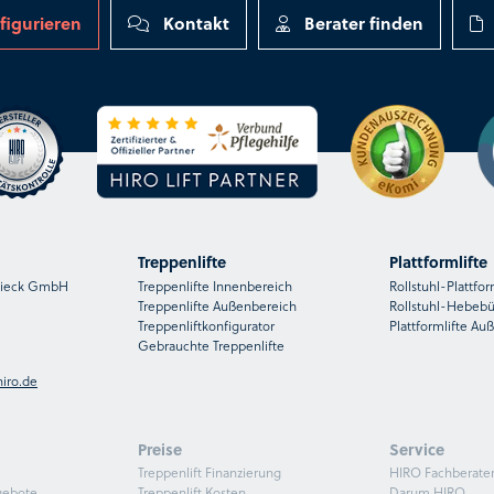
figurieren
Kontakt
Berater finden
Treppenlifte
Plattformlifte
nsieck GmbH
Treppenlifte Innenbereich
Rollstuhl-Plattfor
Treppenlifte Außenbereich
Rollstuhl-Hebeb
Treppenliftkonfigurator
Plattformlifte Au
Gebrauchte Treppenlifte
iro.de
Preise
Service
Treppenlift Finanzierung
HIRO Fachberate
gebote
Treppenlift Kosten
Darum HIRO