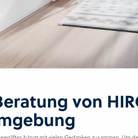
Beratung von HIR
 Umgebung
ppenliftes hängt mit vielen Gedanken zusammen. Um den 