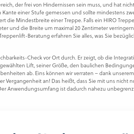
ereich, der frei von Hindernissen sein muss, und hat nicht
Kante einer Stufe gemessen und sollte mindestens zwei
rt die Mindestbreite einer Treppe. Falls ein HIRO Treppen
ter und die Breite um maximal 20 Zentimeter verringern
Treppenlift-Beratung erfahren Sie alles, was Sie bezüg
arkeits-Check vor Ort durch. Er zeigt, ob die Integrati
usgewählten Lift, seiner Größe, den baulichen Bedingu
benheiten ab. Eins können wir verraten – dank unserem
 Vergangenheit an! Das heißt, dass Sie mit uns nicht nu
 Der Anwendungsumfang ist dadurch nahezu unbegrenzt –