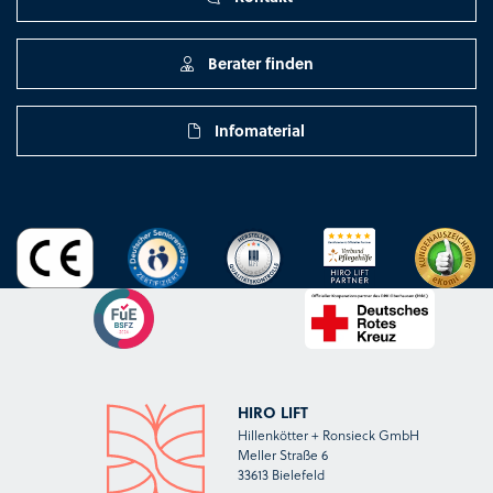
Berater finden
Infomaterial
HIRO LIFT
Hillenkötter + Ronsieck GmbH
Meller Straße 6
33613 Bielefeld