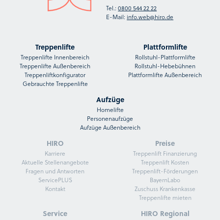
Tel.:
0800 544 22 22
E-Mail:
info.web@hiro.de
Treppenlifte
Plattformlifte
Treppenlifte Innenbereich
Rollstuhl-Plattformlifte
Treppenlifte Außenbereich
Rollstuhl-Hebebühnen
Treppenliftkonfigurator
Plattformlifte Außenbereich
Gebrauchte Treppenlifte
Aufzüge
Homelifte
Personenaufzüge
Aufzüge Außenbereich
HIRO
Preise
Karriere
Treppenlift Finanzierung
Aktuelle Stellenangebote
Treppenlift Kosten
Fragen und Antworten
Treppenlift-Förderungen
ServicePLUS
BayernLabo
Kontakt
Zuschuss Krankenkasse
Treppenlifte mieten
Service
HIRO Regional