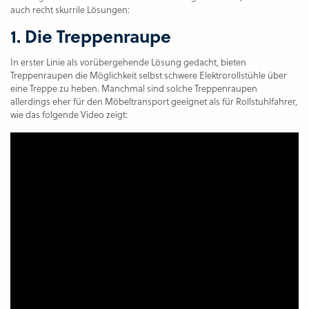
auch recht skurrile Lösungen:
1. Die Treppenraupe
In erster Linie als vorübergehende Lösung gedacht, bieten
Treppenraupen die Möglichkeit selbst schwere Elektrorollstühle über
eine Treppe zu heben. Manchmal sind solche Treppenraupen
allerdings eher für den Möbeltransport geeignet als für Rollstuhlfahrer,
wie das folgende Video zeigt: