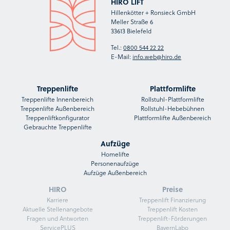
HIRO LIFT
Hillenkötter + Ronsieck GmbH
Meller Straße 6
33613 Bielefeld
Tel.:
0800 544 22 22
E-Mail:
info.web@hiro.de
Treppenlifte
Plattformlifte
Treppenlifte Innenbereich
Rollstuhl-Plattformlifte
Treppenlifte Außenbereich
Rollstuhl-Hebebühnen
Treppenliftkonfigurator
Plattformlifte Außenbereich
Gebrauchte Treppenlifte
Aufzüge
Homelifte
Personenaufzüge
Aufzüge Außenbereich
HIRO
Preise
Karriere
Treppenlift Finanzierung
Aktuelle Stellenangebote
Treppenlift Kosten
Fragen und Antworten
Treppenlift-Förderungen
ServicePLUS
BayernLabo