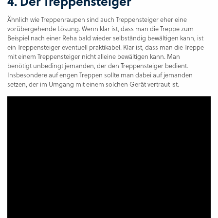
4. Der Treppensteiger
Ähnlich wie Treppenraupen sind auch Treppensteiger eher eine
vorübergehende Lösung. Wenn klar ist, dass man die Treppe zum
Beispiel nach einer Reha bald wieder selbständig bewältigen kann, ist
ein Treppensteiger eventuell praktikabel. Klar ist, dass man die Treppe
mit einem Treppensteiger nicht alleine bewältigen kann. Man
benötigt unbedingt jemanden, der den Treppensteiger bedient.
Insbesondere auf engen Treppen sollte man dabei auf jemanden
setzen, der im Umgang mit einem solchen Gerät vertraut ist.