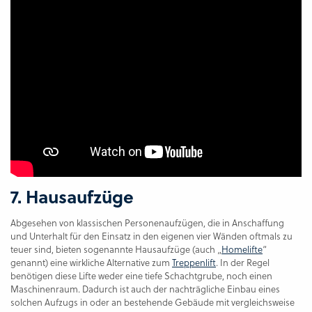
7. Hausaufzüge
Abgesehen von klassischen Personenaufzügen, die in Anschaffung
und Unterhalt für den Einsatz in den eigenen vier Wänden oftmals zu
teuer sind, bieten sogenannte Hausaufzüge (auch „
Homelifte
“
genannt) eine wirkliche Alternative zum
Treppenlift
. In der Regel
benötigen diese Lifte weder eine tiefe Schachtgrube, noch einen
Maschinenraum. Dadurch ist auch der nachträgliche Einbau eines
solchen Aufzugs in oder an bestehende Gebäude mit vergleichsweise