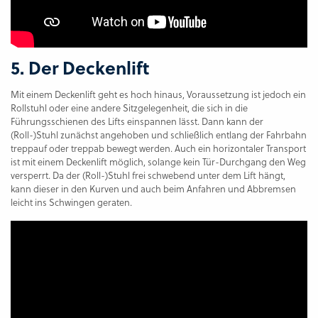
5. Der Deckenlift
Mit einem Deckenlift geht es hoch hinaus, Voraussetzung ist jedoch ein
Rollstuhl oder eine andere Sitzgelegenheit, die sich in die
Führungsschienen des Lifts einspannen lässt. Dann kann der
(Roll-)Stuhl zunächst angehoben und schließlich entlang der Fahrbahn
treppauf oder treppab bewegt werden. Auch ein horizontaler Transport
ist mit einem Deckenlift möglich, solange kein Tür-Durchgang den Weg
versperrt. Da der (Roll-)Stuhl frei schwebend unter dem Lift hängt,
kann dieser in den Kurven und auch beim Anfahren und Abbremsen
leicht ins Schwingen geraten.