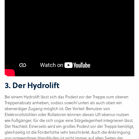
3. Der Hydrolift
Bei einem Hydrolift lässt sich das Podest vor der Treppe zum oberen
Treppenabsatz anheben, sodass sowohl unten als auch oben ein
ebenerdiger Zugang möglich ist. Der Vorteil: Benutzer von
Elektrorollstühlen oder Rollatoren können diesen Lift ebenso nutzen
wie Fußgänger, für die sich sogar eine Sitzgelegenheit integrieren lässt.
Der Nachteil: Einerseits wird ein großes Podest vor der Treppe benötigt,
gleichzeitig ist die Förderhöhe sehr beschränkt. Auch die Anbringung
von notwendigen Handläufen ist nicht immer auf allen Seiten der